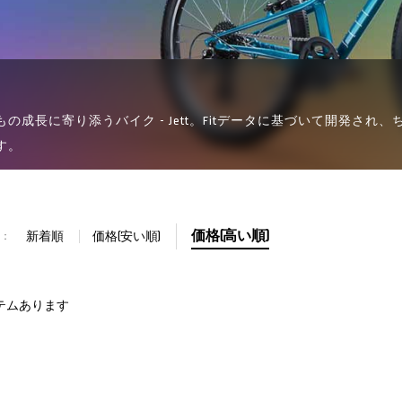
T
もの成長に寄り添うバイク - Jett。Fitデータに基づいて開発
す。
価格(高い順)
新着順
価格(安い順)
：
テムあります