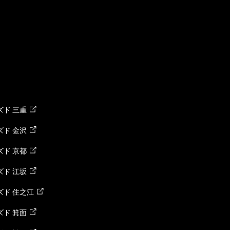
ド 三重
ド 金沢
ド 京都
ド 江坂
ズド 住之江
ド 箕面