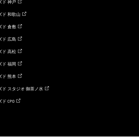
ド 神戸
ズド 和歌山
ド 倉敷
ド 広島
ド 高松
ド 福岡
ド 熊本
ド スタジオ 御茶ノ水
ド CPO