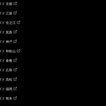
ド 京都
ド 江坂
ズド 住之江
ド 箕面
ド 神戸
ズド 和歌山
ド 倉敷
ド 広島
ド 高松
ド 福岡
ド 熊本