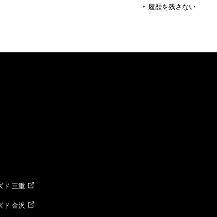
履歴を残さない
ド 三重
ド 金沢