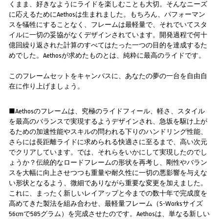
くまま、好きなようにライドを楽しむことも大切。そんなニーズ
に応えるためにAethosは生まれました。もちろん、パフォーマン
スを犠牲にすることなく、フレームは最軽量で、それでいてスタ
イルに一切の妥協がなくデザインされています。開発過程で何十
億回繰り返された計算のすべてはたった一つの目的を達成するた
めでした。Aethosが求めたものとは、純粋に最高のライドです。
このフレームセットをキャンバスに、あなたの夢の一台を自由自
在に作り上げましょう。
■Aethosのフレームは、究極のライドフィール、軽さ、スタイル
を最高のバランスで実現するようデザインされ、急坂を駆け上が
るための加速性能やスキルの問われる下りのハンドリング性能、
さらには長距離ライドに求められる快適さに至るまで、高い次元
でクリアしています。では、それらをいかにして実現したのでし
ょうか？伝統的なロードフレームの形状を再考し、剛性やバラン
スを大幅に向上させつつも重量や耐久性に一切の悪影響を与えな
い形状となるよう、微細でありながら重要な変更を加えました。
これに、まったく新しいレイアップと今までの数十年で完成度を
高めてきた製法を組み合わせ、最軽量フレーム（S-Worksサイズ
56cmで585グラム）を完成させたのです。Aethosは、単なる新しい