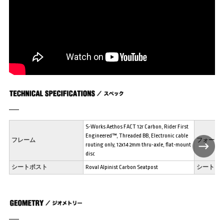
S-Works Aethos FACT 12r Carbon, Rider First
Engineered™, Threaded BB, Electronic cable
フレーム
フォーク
routing only, 12x142mm thru-axle, flat-mount
disc
シートポスト
Roval Alpinist Carbon Seatpost
シートク