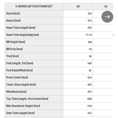
S-WORKS AETHOS FRAMESET
49
52
Stack (mm)
514
527
Reach (mm)
375
380
Head-Tube Length (mm)
109
120
Head-Tube Angle (degrees)
71.75
72.5
BB Height (mm)
266
266
BB Drop (mm)
74
74
Trail (mm)
63
58
Fork Length, Full (mm)
369
369
Fork Rake/Offset (mm)
47
47
Front Center (mm)
574
577
Chain-Stay Length (mm)
410
410
Wheelbase (mm)
973
975
Top Tube Length, Horizontal (mm)
508
531
Bike Standover Height (mm)
705
728
Seat-Tube Length (mm)
431
462