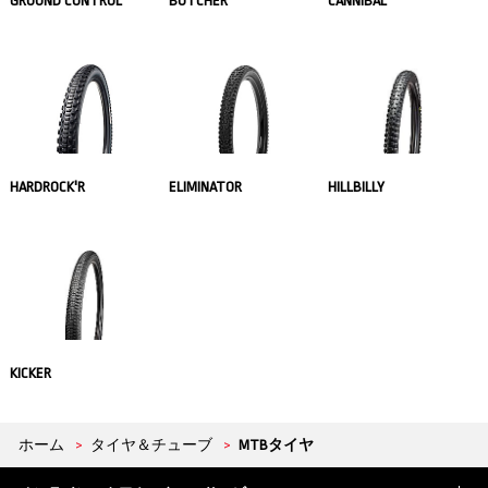
GROUND CONTROL
BUTCHER
CANNIBAL
HARDROCK'R
ELIMINATOR
HILLBILLY
KICKER
ホーム
>
タイヤ＆チューブ
>
MTBタイヤ