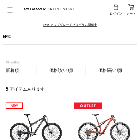
ログイン
カート
Rovalアップグレードプログラム開催中
EPIC
並べ替え
新着順
価格(安い順)
価格(高い順)
5
アイテムあります