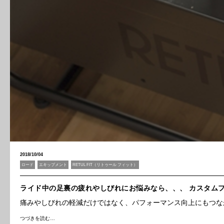
2018/10/04
ロード
エキップメント
RETUL FIT（リトゥール フィット）
ライド中の足裏の疲れやしびれにお悩みなら、、、 カスタムフ
痛みやしびれの軽減だけではなく、パフォーマンス向上にもつな
つづきを読む…