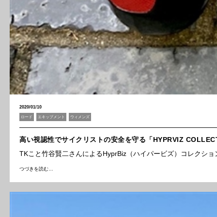
2020/01/10
ロード
エキップメント
ウィメンズ
高い視認性でサイクリストの安全を守る「HYPRVIZ COLL
TKこと竹谷賢二さんによるHyprBiz（ハイパービズ）コレク
つづきを読む…