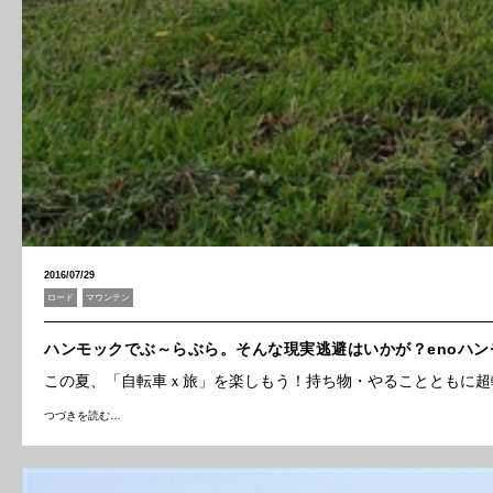
2016/07/29
ロード
マウンテン
ハンモックでぶ～らぶら。そんな現実逃避はいかが？enoハ
この夏、「自転車ｘ旅」を楽しもう！持ち物・やることともに超
つづきを読む…